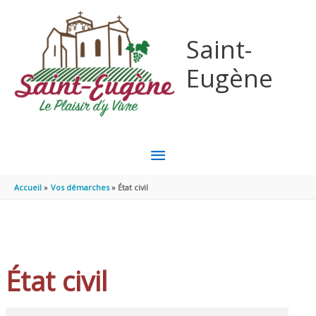
Aller au contenu
Aller au pied de page
Saint-
Eugène
MENU
PRINCIPAL
Accueil
Vos démarches
État civil
État civil