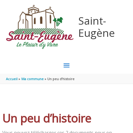
Aller au contenu
Aller au pied de page
Saint-
Eugène
MENU
PRINCIPAL
Accueil
Ma commune
Un peu d’histoire
Un peu d’histoire
Vous pouvez télécharger ces 2 documents pour en