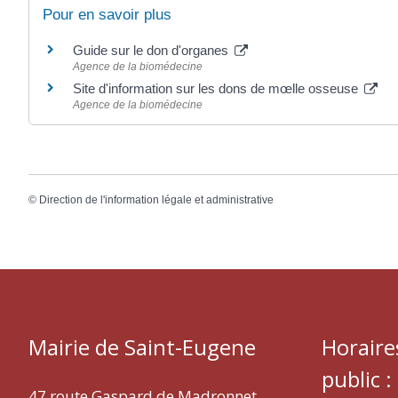
Pour en savoir plus
Guide sur le don d'organes
Agence de la biomédecine
Site d'information sur les dons de mœlle osseuse
Agence de la biomédecine
©
Direction de l'information légale et administrative
Mairie de Saint-Eugene
Horaire
public :
47 route Gaspard de Madronnet