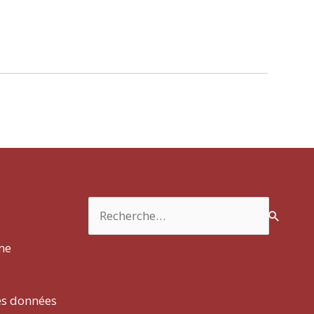
Rechercher :
rme
es données