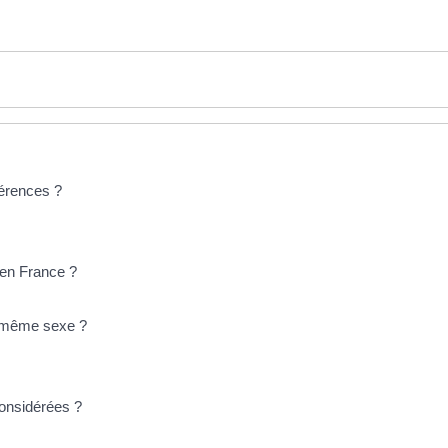
férences ?
 en France ?
u même sexe ?
onsidérées ?