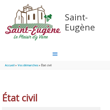
Aller au contenu
Aller au pied de page
Saint-
Eugène
MENU
PRINCIPAL
Accueil
Vos démarches
État civil
État civil