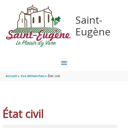
Aller au contenu
Aller au pied de page
Saint-
Eugène
MENU
PRINCIPAL
Accueil
Vos démarches
État civil
État civil