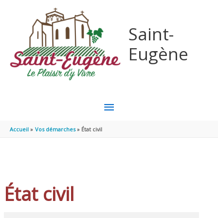
Aller au contenu
Aller au pied de page
Saint-
Eugène
MENU
PRINCIPAL
Accueil
Vos démarches
État civil
État civil