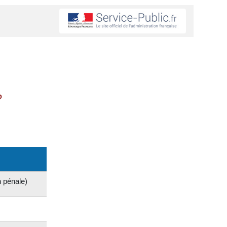
?
n pénale)