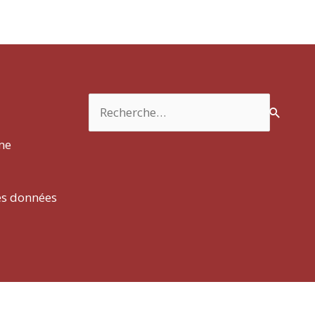
Rechercher :
rme
es données