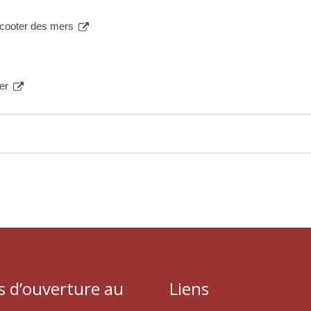
 scooter des mers
mer
s d’ouverture au
Liens