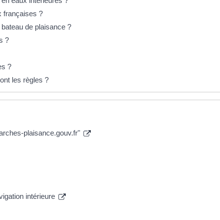
 en eaux intérieures ?
x françaises ?
s bateau de plaisance ?
s ?
es ?
nt les règles ?
marches-plaisance.gouv.fr"
igation intérieure