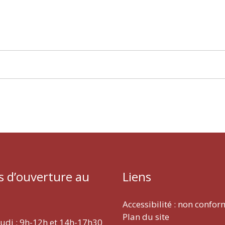
s d’ouverture au
Liens
Accessibilité : non confo
Plan du site
eudi : 9h-12h et 14h-17h30