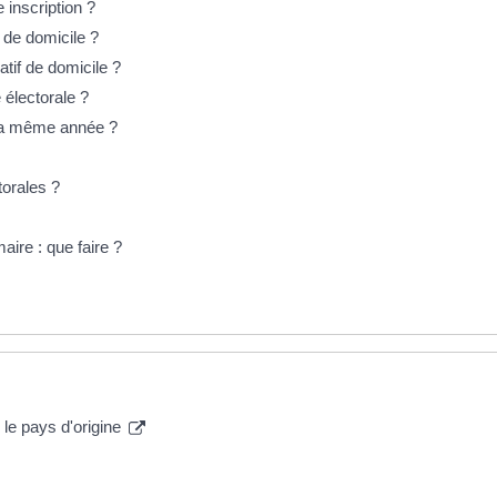
 inscription ?
if de domicile ?
catif de domicile ?
e électorale ?
r la même année ?
torales ?
maire : que faire ?
le pays d'origine