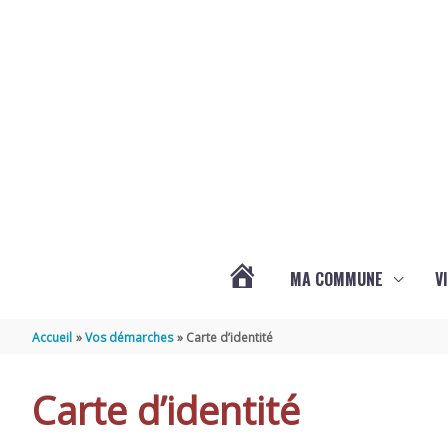
Aller au contenu
Aller au pied de page
MA COMMUNE
V
ACTUALITÉS
Accueil
Vos démarches
Carte d’identité
DE
Carte d’identité
SAINT-