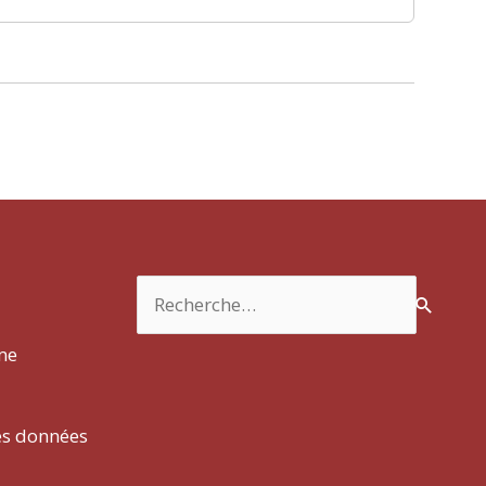
Rechercher :
rme
es données