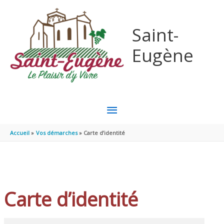
Aller au contenu
Aller au pied de page
Saint-
Eugène
MENU
PRINCIPAL
Accueil
Vos démarches
Carte d’identité
Carte d’identité