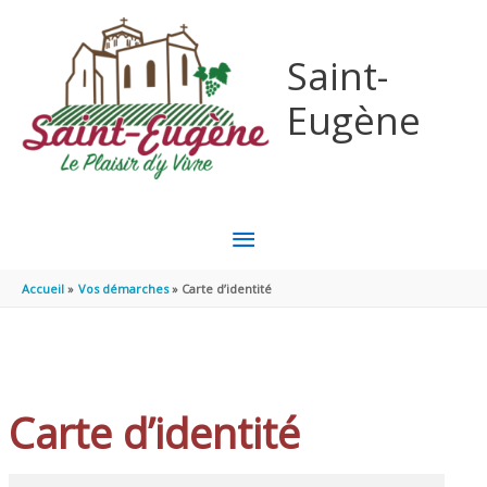
Aller au contenu
Aller au pied de page
Saint-
Eugène
MENU
PRINCIPAL
Accueil
Vos démarches
Carte d’identité
Carte d’identité