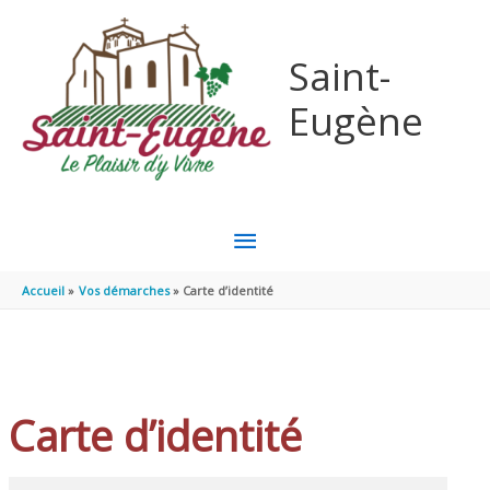
Aller au contenu
Aller au pied de page
Saint-
Eugène
MENU
PRINCIPAL
Accueil
Vos démarches
Carte d’identité
Carte d’identité