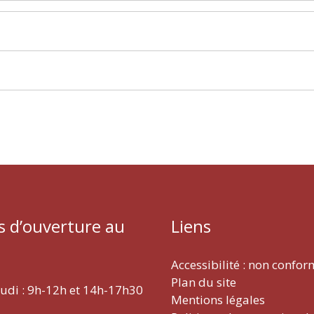
s d’ouverture au
Liens
Accessibilité : non confo
Plan du site
eudi : 9h-12h et 14h-17h30
Mentions légales