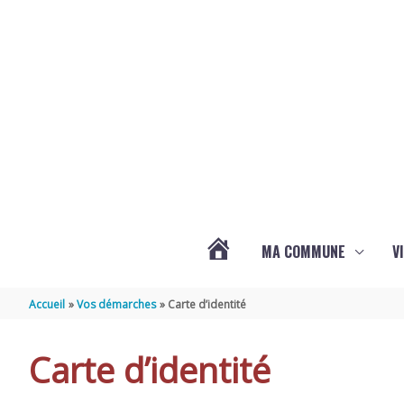
Aller au contenu
Aller au pied de page
MA COMMUNE
V
ACTUALITÉS
Accueil
Vos démarches
Carte d’identité
DE
Carte d’identité
SAINT-