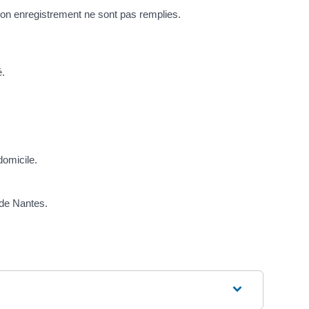
r son enregistrement ne sont pas remplies.
é.
domicile.
l de Nantes.