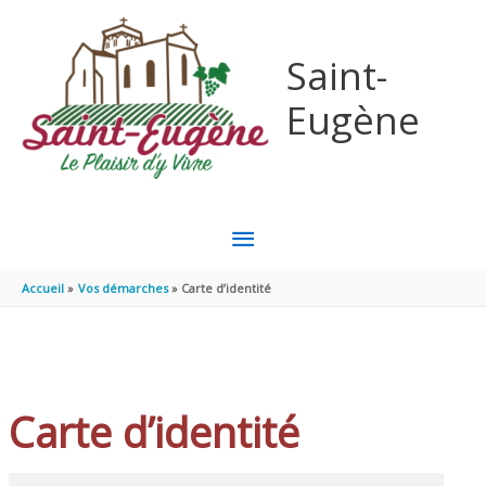
Aller au contenu
Aller au pied de page
Saint-
Eugène
MENU
PRINCIPAL
Accueil
Vos démarches
Carte d’identité
Carte d’identité