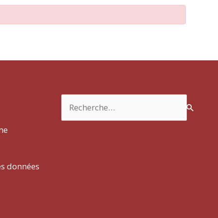
Rechercher :
rme
es données