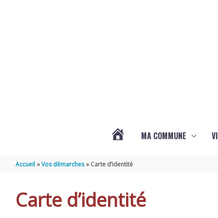
Aller au contenu
Aller au pied de page
MA COMMUNE
V
ACTUALITÉS
Accueil
Vos démarches
Carte d’identité
DE
Carte d’identité
SAINT-