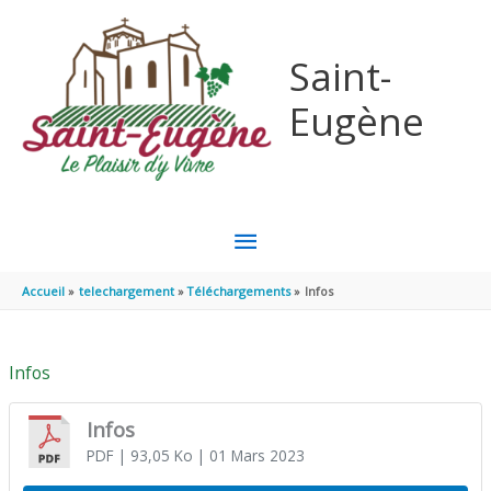
Aller au contenu
Aller au pied de page
Saint-
Eugène
MENU
PRINCIPAL
Accueil
telechargement
Téléchargements
Infos
Infos
Infos
PDF
| 93,05 Ko
| 01 Mars 2023